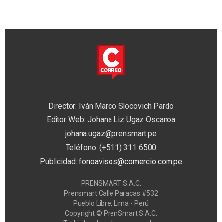
Director: Iván Marco Slocovich Pardo
Editor Web: Johana Liz Ugaz Oscanoa
johana.ugaz@prensmart.pe
Teléfono: (+511) 311 6500
Publicidad:
fonoavisos@comercio.com.pe
PRENSMART S.A.C.
Prensmart Calle Paracas #532
Pueblo Libre, Lima - Perú
Copyright © PrenSmart S.A.C.