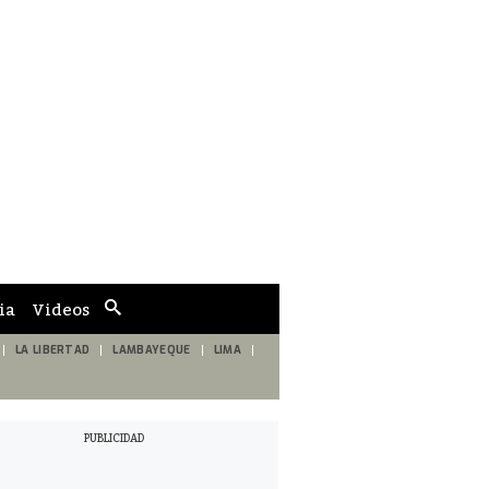
ia
Videos
Cuadro
de
búsqueda
LA LIBERTAD
LAMBAYEQUE
LIMA