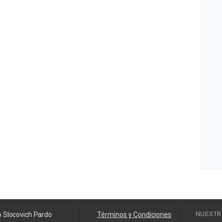
NUESTR
o Slocovich Pardo
Términos y Condiciones