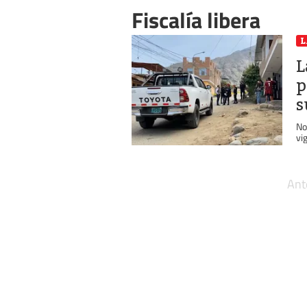
Fiscalía libera
L
L
p
s
No
vi
Ant