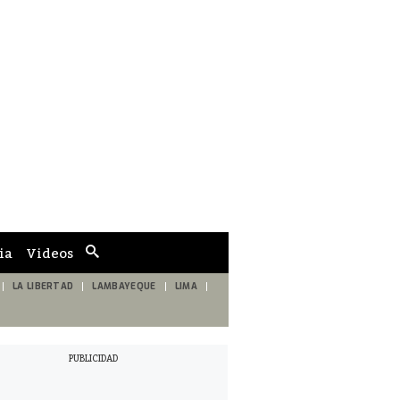
ia
Videos
Cuadro
de
búsqueda
LA LIBERTAD
LAMBAYEQUE
LIMA