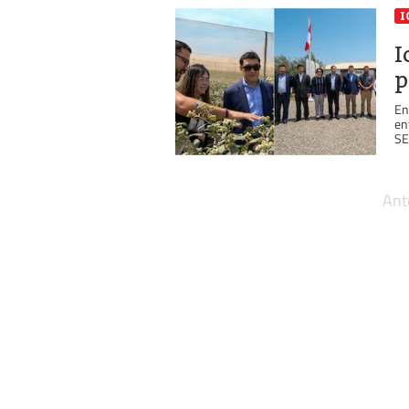
I
I
p
En
en
SE
Ant