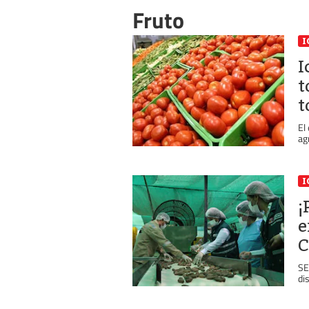
Fruto
I
I
t
t
El
ag
I
¡
e
C
SE
di