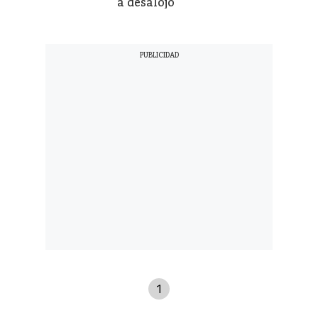
a desalojo
1