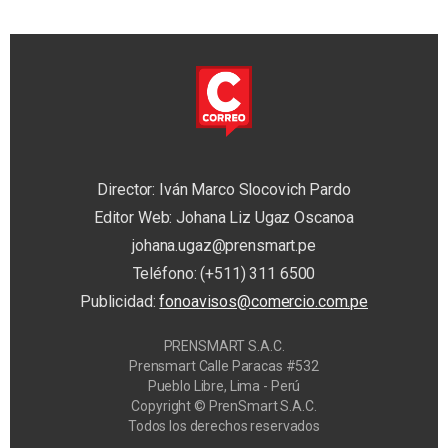
Director: Iván Marco Slocovich Pardo
Editor Web: Johana Liz Ugaz Oscanoa
johana.ugaz@prensmart.pe
Teléfono: (+511) 311 6500
Publicidad:
fonoavisos@comercio.com.pe
PRENSMART S.A.C.
Prensmart Calle Paracas #532
Pueblo Libre, Lima - Perú
Copyright © PrenSmart S.A.C.
Todos los derechos reservados