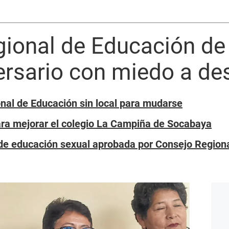
gional de Educación de
ersario con miedo a de
nal de Educación sin local para mudarse
ara mejorar el colegio La Campiña de Socabaya
de educación sexual aprobada por Consejo Regiona