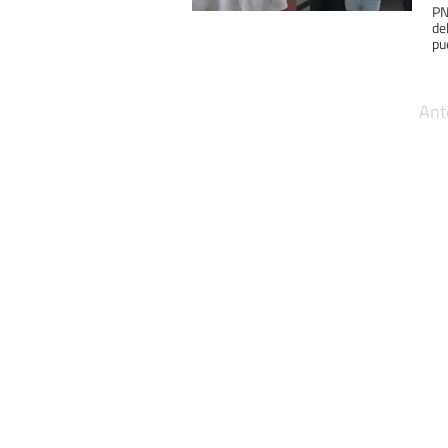
PN
de
pu
Ant