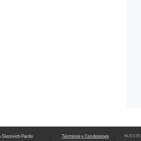
NUESTR
o Slocovich Pardo
Términos y Condiciones