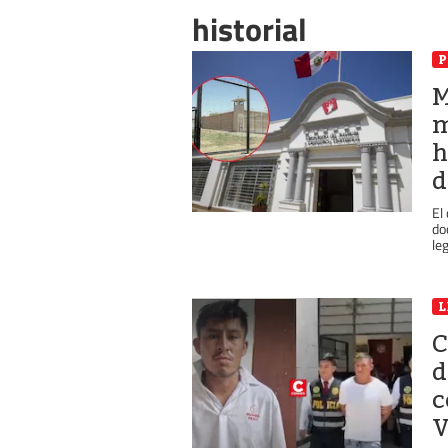
historial
P
M
m
h
d
El
do
leg
L
C
d
c
V