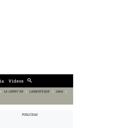
ia
Videos
Cuadro
de
búsqueda
LA LIBERTAD
LAMBAYEQUE
LIMA