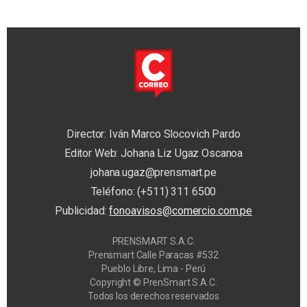
Director: Iván Marco Slocovich Pardo
Editor Web: Johana Liz Ugaz Oscanoa
johana.ugaz@prensmart.pe
Teléfono: (+511) 311 6500
Publicidad:
fonoavisos@comercio.com.pe
PRENSMART S.A.C.
Prensmart Calle Paracas #532
Pueblo Libre, Lima - Perú
Copyright © PrenSmart S.A.C.
Todos los derechos reservados