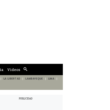
ia
Videos
Cuadro
de
búsqueda
LA LIBERTAD
LAMBAYEQUE
LIMA