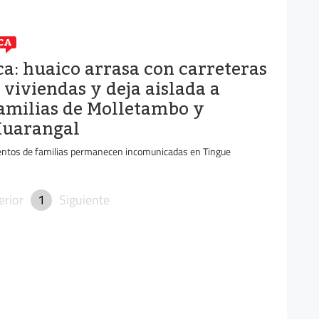
CA
ca: huaico arrasa con carreteras
 viviendas y deja aislada a
amilias de Molletambo y
uarangal
entos de familias permanecen incomunicadas en Tingue
erior
1
Siguiente