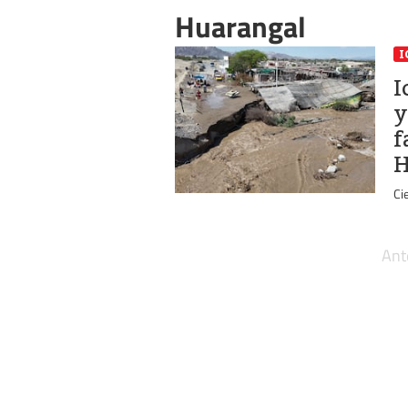
Huarangal
I
I
y
f
H
Ci
Ant