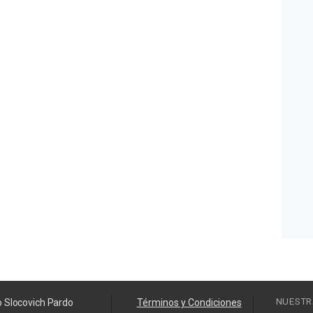
NUESTR
o Slocovich Pardo
Términos y Condiciones