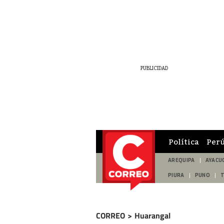
Política
Per
AREQUIPA
AYACU
PIURA
PUNO
CORREO
>
Huarangal