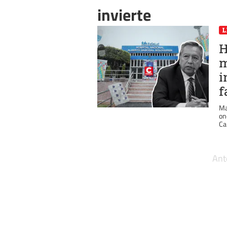
invierte
L
H
m
i
f
Ma
on
Ca
Ant