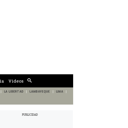
ia
Videos
Cuadro
de
búsqueda
LA LIBERTAD
LAMBAYEQUE
LIMA