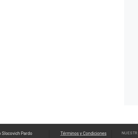
NUESTR
o Slocovich Pardo
Términos y Condiciones