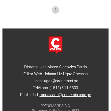
1
Director: Iván Marco Slocovich Pardo
Editor Web: Johana Liz Ugaz Oscanoa
johana.ugaz@prensmart.pe
Teléfono: (+511) 311 6500
Publicidad:
fonoavisos@comercio.com.pe
PRENSMART S.A.C.
Prensmart Calle Paracas #532