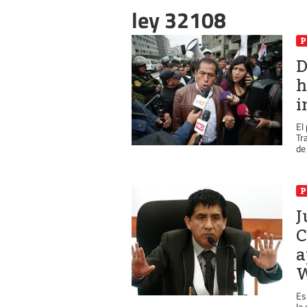
ley 32108
P
D
h
i
El
Tr
de
P
J
C
a
W
Es
la