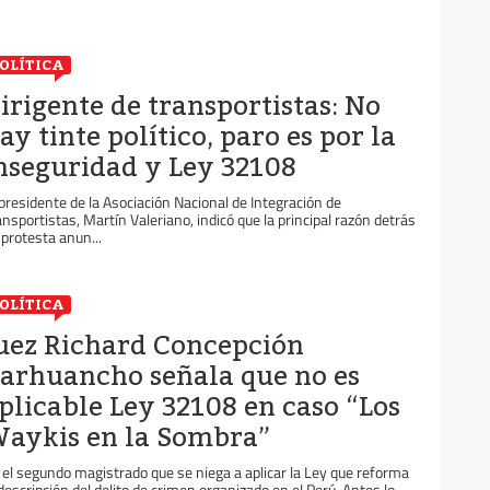
OLÍTICA
irigente de transportistas: No
ay tinte político, paro es por la
nseguridad y Ley 32108
 presidente de la Asociación Nacional de Integración de
ansportistas, Martín Valeriano, indicó que la principal razón detrás
 protesta anun...
OLÍTICA
uez Richard Concepción
arhuancho señala que no es
plicable Ley 32108 en caso “Los
aykis en la Sombra”
 el segundo magistrado que se niega a aplicar la Ley que reforma
 descripción del delito de crimen organizado en el Perú. Antes lo