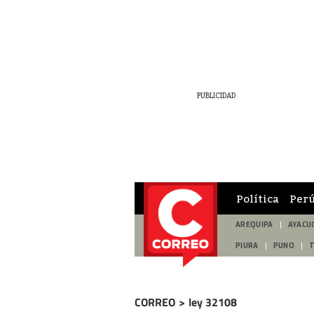
Política
Per
AREQUIPA
AYACU
PIURA
PUNO
CORREO
>
ley 32108