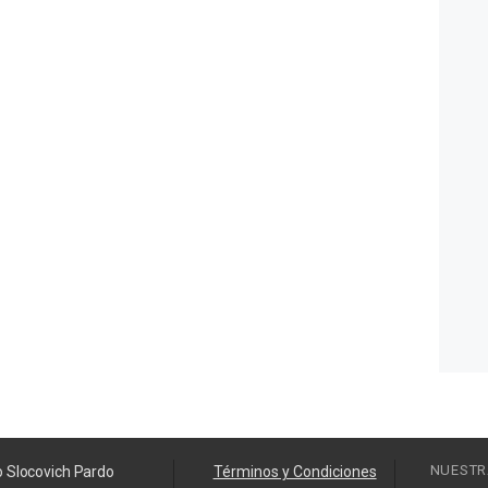
NUESTR
o Slocovich Pardo
Términos y Condiciones