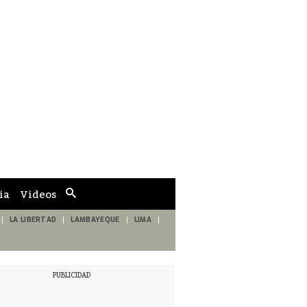
ia
Videos
Cuadro
de
búsqueda
LA LIBERTAD
LAMBAYEQUE
LIMA