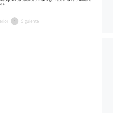
o el ...
erior
1
Siguiente