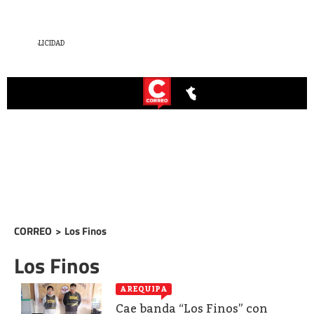
CORREO
>
Los Finos
Los Finos
AREQUIPA
Cae banda “Los Finos” con