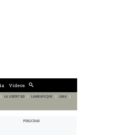
ia
Videos
Cuadro
de
búsqueda
LA LIBERTAD
LAMBAYEQUE
LIMA