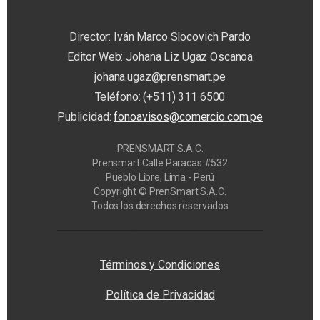
Director: Iván Marco Slocovich Pardo
Editor Web: Johana Liz Ugaz Oscanoa
johana.ugaz@prensmart.pe
Teléfono: (+511) 311 6500
Publicidad:
fonoavisos@comercio.com.pe
PRENSMART S.A.C.
Prensmart Calle Paracas #532
Pueblo Libre, Lima - Perú
Copyright © PrenSmart S.A.C.
Todos los derechos reservados
Privacy Manager
Términos y Condiciones
Política de Privacidad