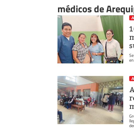
médicos de Arequi
A
1
m
s
Se
en
A
A
r
m
Gr
ll
de