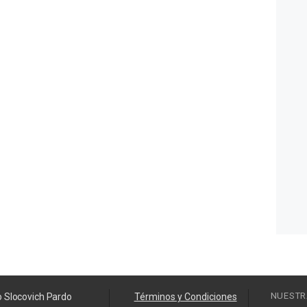
NUESTR
o Slocovich Pardo
Términos y Condiciones