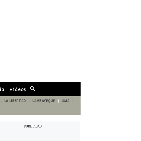
ia
Videos
Cuadro
de
búsqueda
LA LIBERTAD
LAMBAYEQUE
LIMA