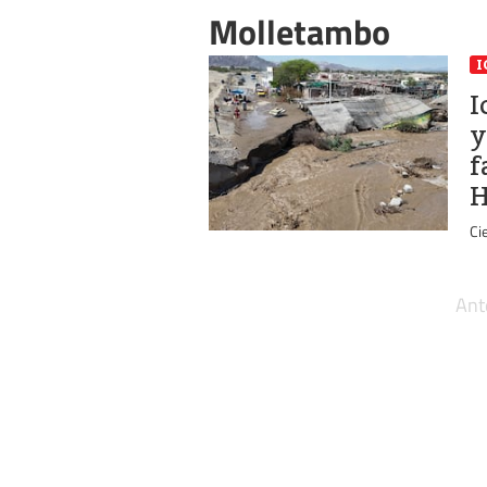
Molletambo
I
I
y
f
H
Ci
Ant