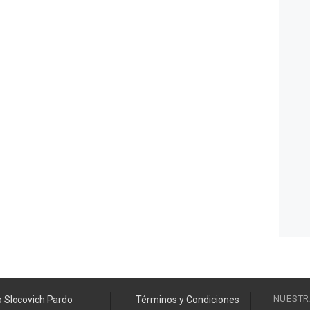
NUESTR
o Slocovich Pardo
Términos y Condiciones