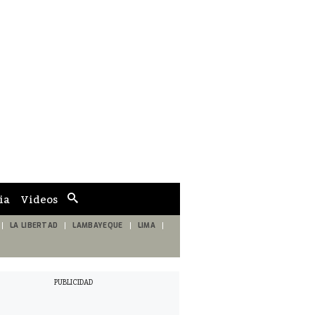
ia
Videos
Cuadro
de
búsqueda
LA LIBERTAD
LAMBAYEQUE
LIMA