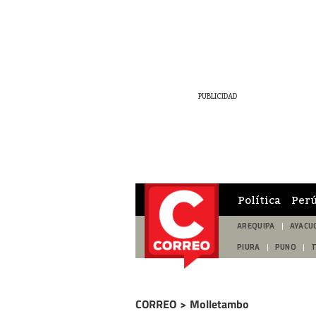
Política
Per
AREQUIPA
AYACU
PIURA
PUNO
CORREO
>
Molletambo