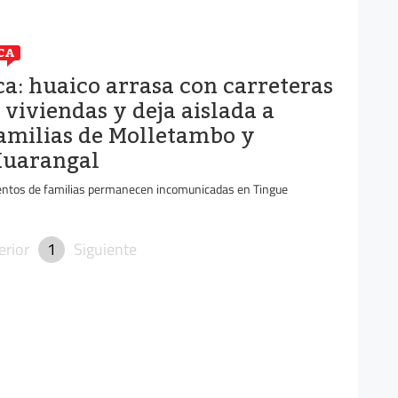
CA
ca: huaico arrasa con carreteras
 viviendas y deja aislada a
amilias de Molletambo y
uarangal
entos de familias permanecen incomunicadas en Tingue
erior
1
Siguiente