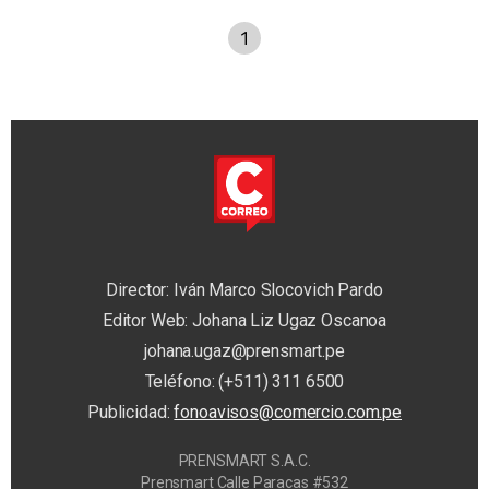
1
Director: Iván Marco Slocovich Pardo
Editor Web: Johana Liz Ugaz Oscanoa
johana.ugaz@prensmart.pe
Teléfono: (+511) 311 6500
Publicidad:
fonoavisos@comercio.com.pe
PRENSMART S.A.C.
Prensmart Calle Paracas #532