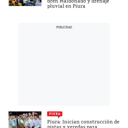
dren Maldonado y drenaje
pluvial en Piura
PIURA
Piura: Inician construcción de
pistas y veredas para