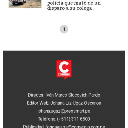
policía que mató de un
disparo a su colega
1
Director: Iván Marco Slocovich Pardo
Editor Web: Johana Liz Ugaz Oscanoa
johana.ugaz@prensmart.pe
Teléfono: (+511) 311 6500
Publicidad:
fonoavisos@comercio.com.pe