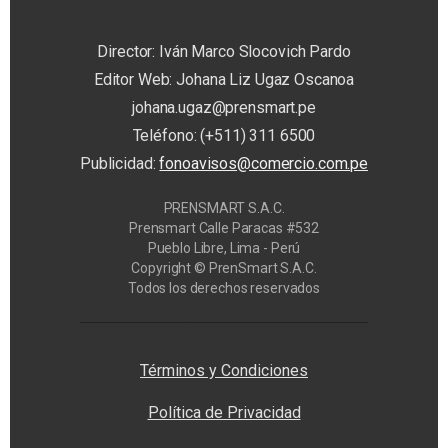
Director: Iván Marco Slocovich Pardo
Editor Web: Johana Liz Ugaz Oscanoa
johana.ugaz@prensmart.pe
Teléfono: (+511) 311 6500
Publicidad:
fonoavisos@comercio.com.pe
PRENSMART S.A.C.
Prensmart Calle Paracas #532
Pueblo Libre, Lima - Perú
Copyright © PrenSmart S.A.C.
Todos los derechos reservados
Privacy Manager
Términos y Condiciones
Política de Privacidad