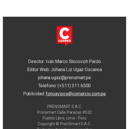
Director: Iván Marco Slocovich Pardo
Editor Web: Johana Liz Ugaz Oscanoa
johana.ugaz@prensmart.pe
Teléfono: (+511) 311 6500
Publicidad:
fonoavisos@comercio.com.pe
PRENSMART S.A.C.
Prensmart Calle Paracas #532
Pueblo Libre, Lima - Perú
Copyright © PrenSmart S.A.C.