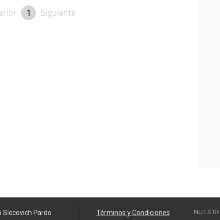
erior
1
Siguiente
NUESTR
o Slocovich Pardo
Términos y Condiciones