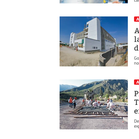
A
A
l
d
Go
no
A
P
T
e
De
ex