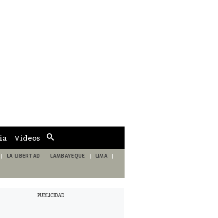
ia
Videos
Cuadro
de
búsqueda
LA LIBERTAD
LAMBAYEQUE
LIMA