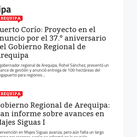
ipa
REQUIPA
uerto Corío: Proyecto en el
nuncio por el 37.° aniversario
el Gobierno Regional de
requipa
 gobernador regional de Arequipa, Rohel Sánchez, presentó un
lance de gestión y anunció entrega de 100 hectáreas del
gapuerto para regiones...
REQUIPA
obierno Regional de Arequipa:
an informe sobre avances en
ajes Siguas I
tervención en Majes Siguas avanza, pero aún falta un largo
mino por recorrer, según se informó en la reunión.