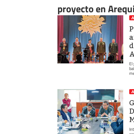
proyecto en Arequ
A
P
a
d
A
El
ba
me
A
G
D
M
In
ca