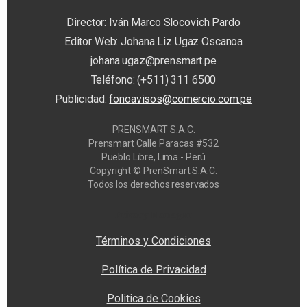
Director: Iván Marco Slocovich Pardo
Editor Web: Johana Liz Ugaz Oscanoa
johana.ugaz@prensmart.pe
Teléfono: (+511) 311 6500
Publicidad:
fonoavisos@comercio.com.pe
PRENSMART S.A.C.
Prensmart Calle Paracas #532
Pueblo Libre, Lima - Perú
Copyright © PrenSmart S.A.C.
Todos los derechos reservados
Privacy Manager
Términos y Condiciones
Política de Privacidad
Politica de Cookies