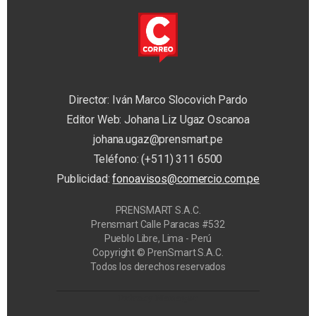
Director: Iván Marco Slocovich Pardo
Editor Web: Johana Liz Ugaz Oscanoa
johana.ugaz@prensmart.pe
Teléfono: (+511) 311 6500
Publicidad:
fonoavisos@comercio.com.pe
PRENSMART S.A.C.
Prensmart Calle Paracas #532
Pueblo Libre, Lima - Perú
Copyright © PrenSmart S.A.C.
Todos los derechos reservados
Privacy Manager