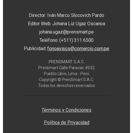
Director: Iván Marco Slocovich Pardo
Editor Web: Johana Liz Ugaz Oscanoa
johana.ugaz@prensmart.pe
Teléfono: (+511) 311 6500
Publicidad:
fonoavisos@comercio.com.pe
PRENSMART S.A.C.
Prensmart Calle Paracas #532
Pueblo Libre, Lima - Perú
Copyright © PrenSmart S.A.C.
Todos los derechos reservados
Privacy Manager
Términos y Condiciones
Política de Privacidad