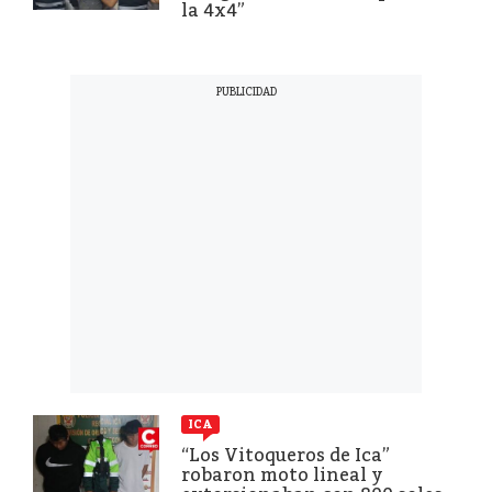
la 4x4”
ICA
“Los Vitoqueros de Ica”
robaron moto lineal y