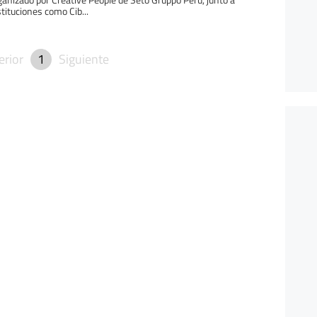
stituciones como Cib...
erior
1
Siguiente