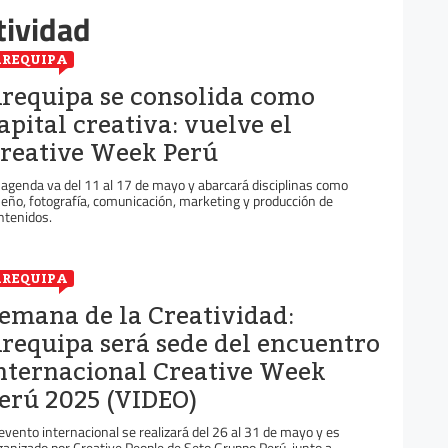
tividad
REQUIPA
requipa se consolida como
apital creativa: vuelve el
reative Week Perú
 agenda va del 11 al 17 de mayo y abarcará disciplinas como
seño, fotografía, comunicación, marketing y producción de
ntenidos.
REQUIPA
emana de la Creatividad:
requipa será sede del encuentro
nternacional Creative Week
erú 2025 (VIDEO)
 evento internacional se realizará del 26 al 31 de mayo y es
ganizado por Creative People de Seto Gruppo Perú, junto a