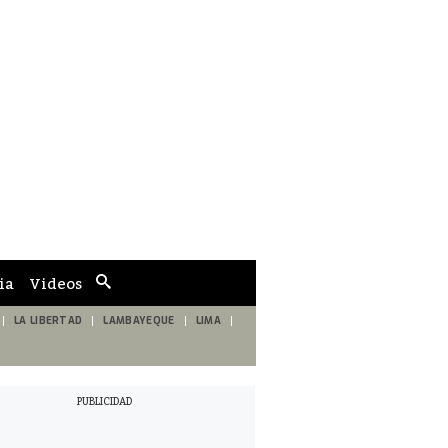
ia
Videos
Cuadro
de
búsqueda
LA LIBERTAD
LAMBAYEQUE
LIMA