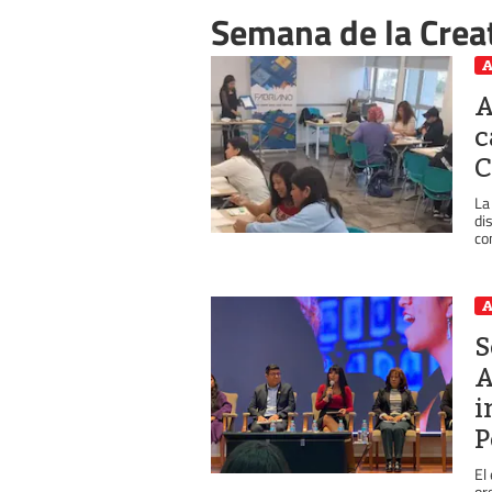
Semana de la Crea
A
A
c
C
La
di
co
A
S
A
i
P
El
or