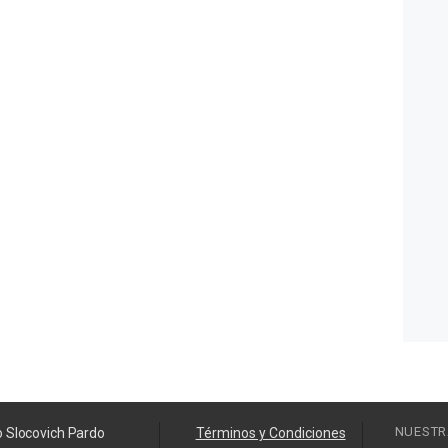
NUESTR
o Slocovich Pardo
Términos y Condiciones