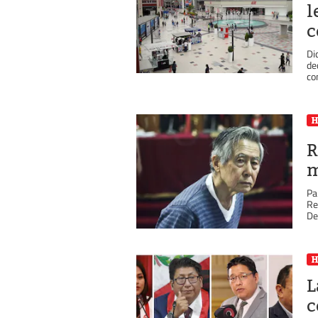
l
c
Di
de
co
R
m
Pa
Re
De 
L
c