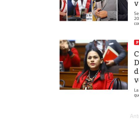
v
Se
20
co
P
C
D
d
v
La
qu
Ant