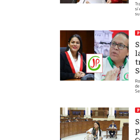
Tr
sí
su 
P
S
l
t
S
Ro
de
Se
P
S
p
c