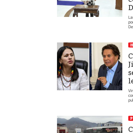
D
La
po
De
C
J
s
l
Vi
co
pu
P
C