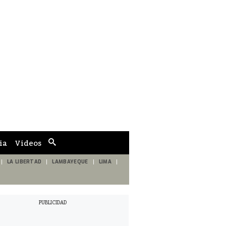
ia
Videos
Cuadro
de
búsqueda
LA LIBERTAD
LAMBAYEQUE
LIMA