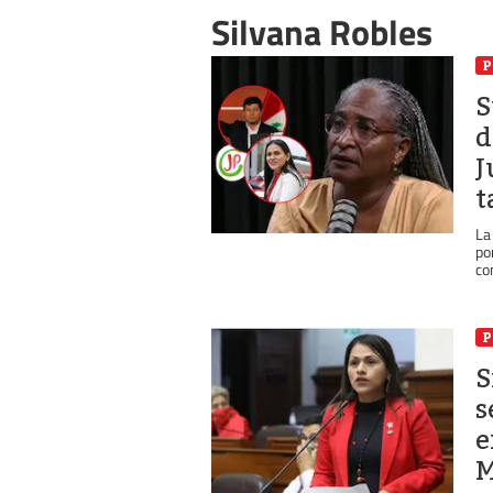
Silvana Robles
P
S
d
J
t
La
po
co
P
S
s
e
M