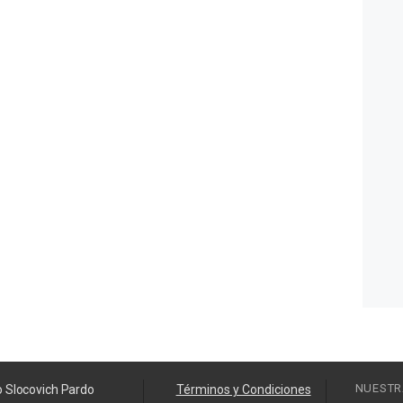
NUESTR
o Slocovich Pardo
Términos y Condiciones