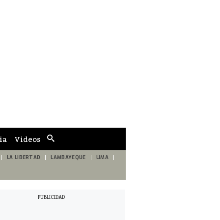
ia
Videos
Cuadro
de
búsqueda
LA LIBERTAD
LAMBAYEQUE
LIMA