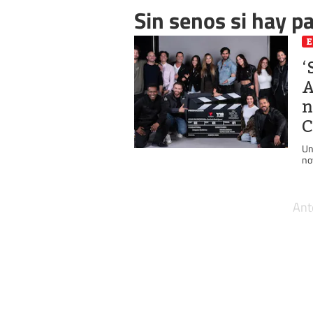
Sin senos si hay p
E
‘
A
n
C
Un
no
Ant