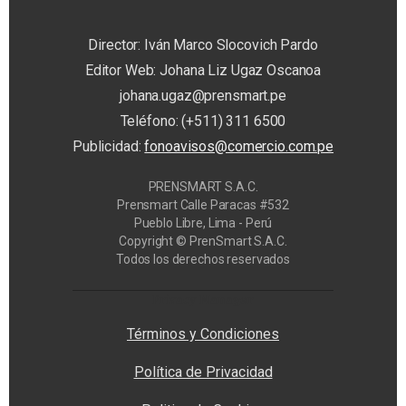
Director: Iván Marco Slocovich Pardo
Editor Web: Johana Liz Ugaz Oscanoa
johana.ugaz@prensmart.pe
Teléfono: (+511) 311 6500
Publicidad:
fonoavisos@comercio.com.pe
PRENSMART S.A.C.
Prensmart Calle Paracas #532
Pueblo Libre, Lima - Perú
Copyright © PrenSmart S.A.C.
Todos los derechos reservados
Privacy Manager
Términos y Condiciones
Política de Privacidad