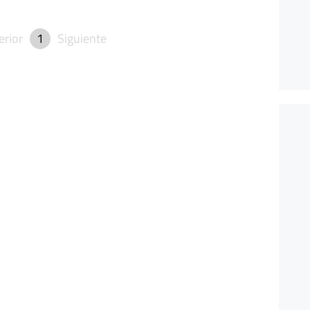
erior
1
Siguiente