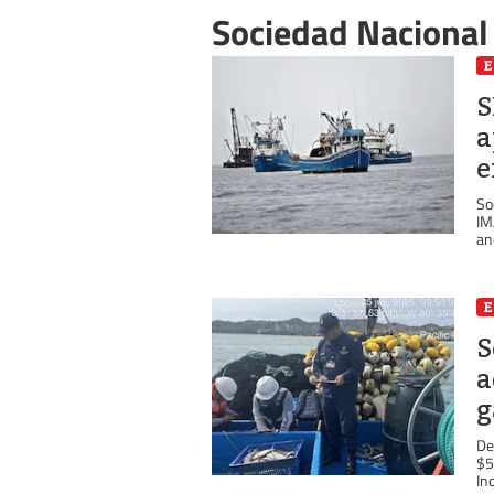
Sociedad Nacional
S
a
e
So
IM
an
S
a
g
De
$5
Ind