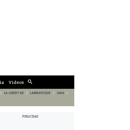
ia
Videos
Cuadro
de
búsqueda
LA LIBERTAD
LAMBAYEQUE
LIMA