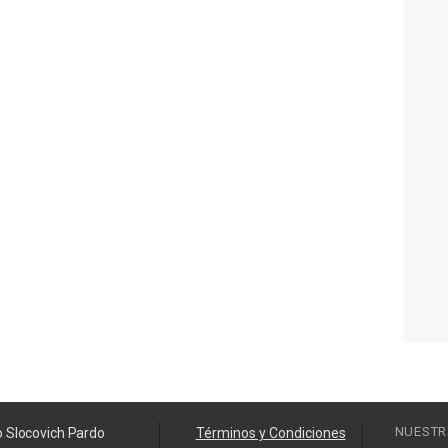
NUESTR
o Slocovich Pardo
Términos y Condiciones