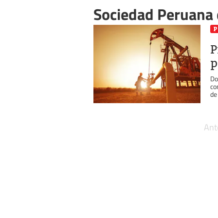
Sociedad Peruana 
P
P
p
Do
co
de 
Ant