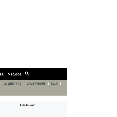
ia
Videos
Cuadro
de
búsqueda
LA LIBERTAD
LAMBAYEQUE
LIMA