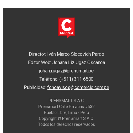
Director: Iván Marco Slocovich Pardo
Editor Web: Johana Liz Ugaz Oscanoa
johana.ugaz@prensmart.pe
Teléfono: (+511) 311 6500
Publicidad:
fonoavisos@comercio.com.pe
PRENSMART S.A.C.
Prensmart Calle Paracas #532
Pueblo Libre, Lima - Perú
Copyright © PrenSmart S.A.C.
Todos los derechos reservados