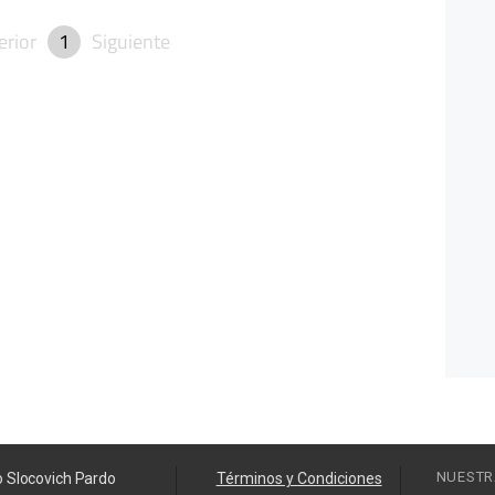
erior
1
Siguiente
NUESTR
o Slocovich Pardo
Términos y Condiciones