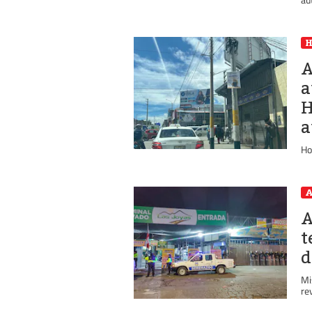
A
a
H
a
Ho
A
A
t
d
Mi
re