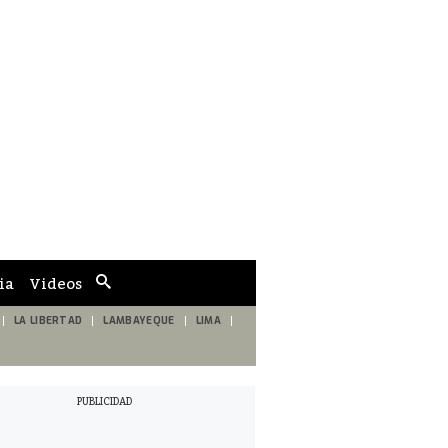
ia
Videos
Cuadro
de
búsqueda
LA LIBERTAD
LAMBAYEQUE
LIMA