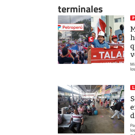
terminales
P
M
h
q
v
Mi
lo
L
S
e
d
Pa
lo
au