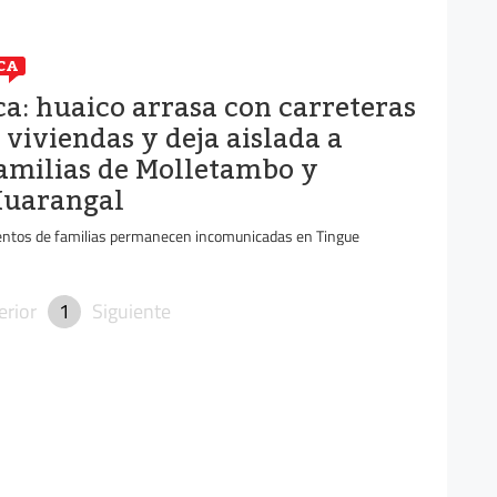
CA
ca: huaico arrasa con carreteras
 viviendas y deja aislada a
amilias de Molletambo y
uarangal
entos de familias permanecen incomunicadas en Tingue
erior
1
Siguiente