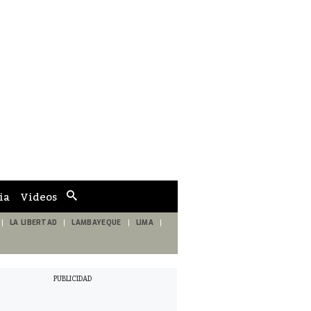
ia
Videos
Cuadro
de
búsqueda
LA LIBERTAD
LAMBAYEQUE
LIMA