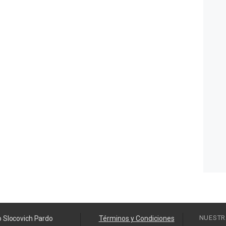
NUESTR
o Slocovich Pardo
Términos y Condiciones