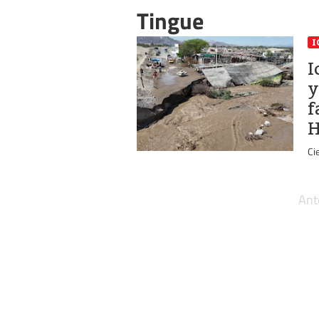
Tingue
I
I
y
f
H
Ci
Ant