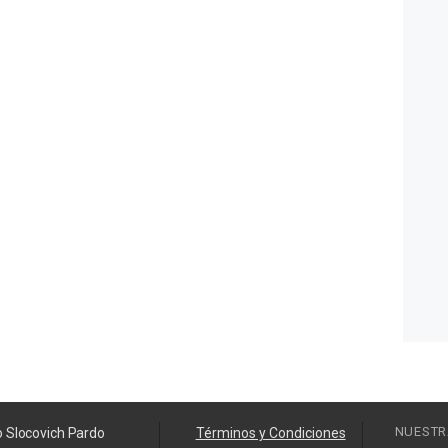
NUESTR
o Slocovich Pardo
Términos y Condiciones