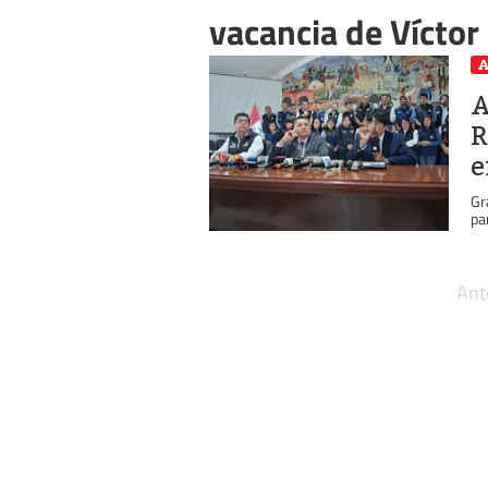
vacancia de Víctor
A
A
R
e
Gr
pa
Ant