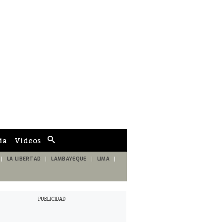
ia
Videos
Cuadro
de
búsqueda
LA LIBERTAD
LAMBAYEQUE
LIMA