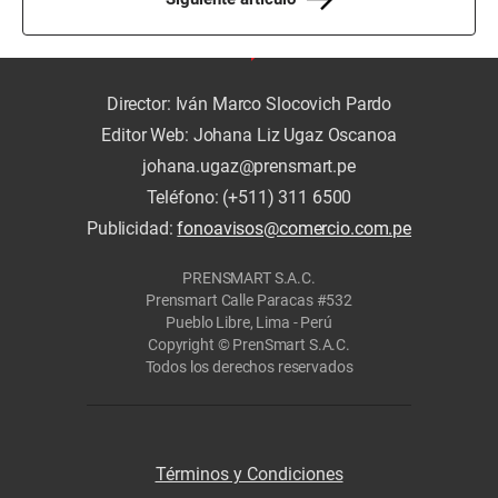
Director: Iván Marco Slocovich Pardo
Editor Web: Johana Liz Ugaz Oscanoa
johana.ugaz@prensmart.pe
Teléfono: (+511) 311 6500
Publicidad:
fonoavisos@comercio.com.pe
PRENSMART S.A.C.
Prensmart Calle Paracas #532
Pueblo Libre, Lima - Perú
Copyright © PrenSmart S.A.C.
Todos los derechos reservados
Términos y Condiciones