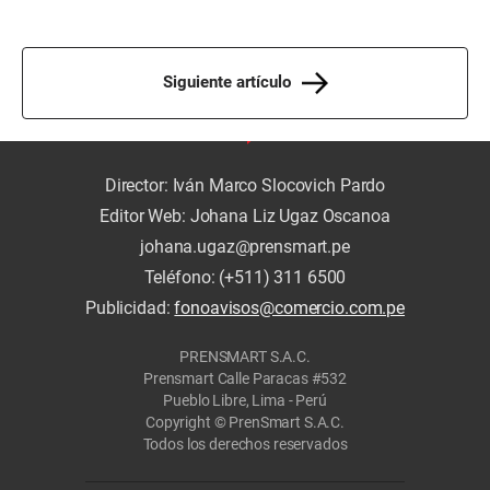
Siguiente artículo
Director: Iván Marco Slocovich Pardo
Editor Web: Johana Liz Ugaz Oscanoa
johana.ugaz@prensmart.pe
Teléfono: (+511) 311 6500
Publicidad:
fonoavisos@comercio.com.pe
PRENSMART S.A.C.
Prensmart Calle Paracas #532
Pueblo Libre, Lima - Perú
Copyright © PrenSmart S.A.C.
Todos los derechos reservados