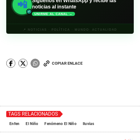
Síguenos en WhatsApp y recibe las
📲
noticias al instante
✓
UNIRME AL CANAL →
📍 NOTICIAS · POLÍTICA · MUNDO· ACTUALIDAD
COPIAR ENLACE
TAGS RELACIONADOS
Enfen
El Niño
Fenómeno El Niño
lluvias