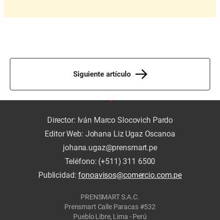
Siguiente artículo
Director: Iván Marco Slocovich Pardo
Editor Web: Johana Liz Ugaz Oscanoa
johana.ugaz@prensmart.pe
Teléfono: (+511) 311 6500
Publicidad:
fonoavisos@comercio.com.pe
PRENSMART S.A.C.
Prensmart Calle Paracas #532
Pueblo Libre, Lima - Perú