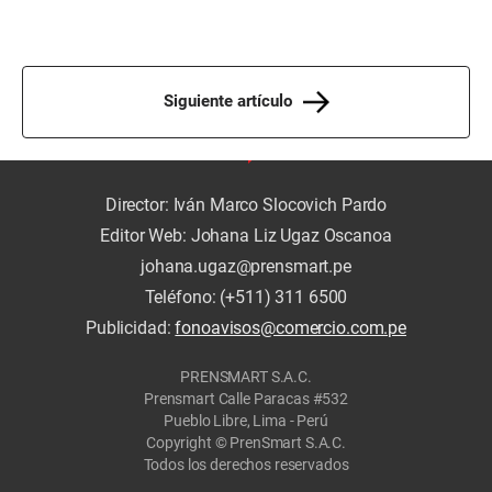
Siguiente artículo
Director: Iván Marco Slocovich Pardo
Editor Web: Johana Liz Ugaz Oscanoa
johana.ugaz@prensmart.pe
Teléfono: (+511) 311 6500
Publicidad:
fonoavisos@comercio.com.pe
PRENSMART S.A.C.
Prensmart Calle Paracas #532
Pueblo Libre, Lima - Perú
Copyright © PrenSmart S.A.C.
Todos los derechos reservados