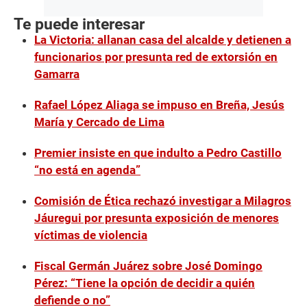
Te puede interesar
La Victoria: allanan casa del alcalde y detienen a
funcionarios por presunta red de extorsión en
Gamarra
Rafael López Aliaga se impuso en Breña, Jesús
María y Cercado de Lima
Premier insiste en que indulto a Pedro Castillo
“no está en agenda”
Comisión de Ética rechazó investigar a Milagros
Jáuregui por presunta exposición de menores
víctimas de violencia
Fiscal Germán Juárez sobre José Domingo
Pérez: “Tiene la opción de decidir a quién
defiende o no”