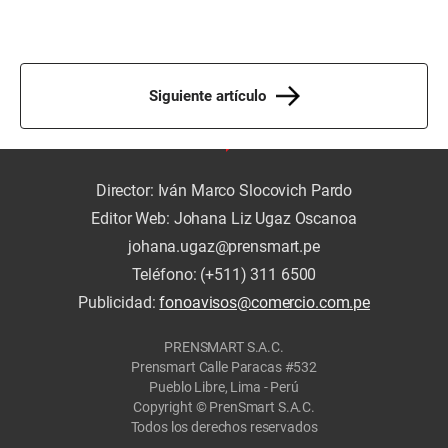
Siguiente artículo
Director: Iván Marco Slocovich Pardo
Editor Web: Johana Liz Ugaz Oscanoa
johana.ugaz@prensmart.pe
Teléfono: (+511) 311 6500
Publicidad:
fonoavisos@comercio.com.pe
PRENSMART S.A.C.
Prensmart Calle Paracas #532
Pueblo Libre, Lima - Perú
Copyright © PrenSmart S.A.C.
Todos los derechos reservados