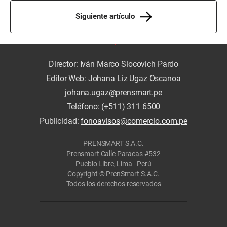
Siguiente artículo
Director: Iván Marco Slocovich Pardo
Editor Web: Johana Liz Ugaz Oscanoa
johana.ugaz@prensmart.pe
Teléfono: (+511) 311 6500
Publicidad:
fonoavisos@comercio.com.pe
PRENSMART S.A.C.
Prensmart Calle Paracas #532
Pueblo Libre, Lima - Perú
Copyright © PrenSmart S.A.C.
Todos los derechos reservados