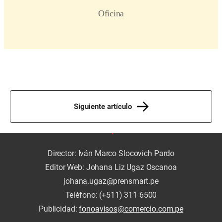
Siguiente artículo
Director: Iván Marco Slocovich Pardo
Editor Web: Johana Liz Ugaz Oscanoa
johana.ugaz@prensmart.pe
Teléfono: (+511) 311 6500
Publicidad:
fonoavisos@comercio.com.pe