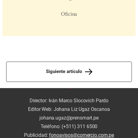
Siguiente artículo
Director: Iván Marco Slocovich Pardo
Editor Web: Johana Liz Ugaz Oscanoa
johana.ugaz@prensmart.pe
Teléfono: (+511) 311 6500
Publicidad:
fonoavisos@comercio.com.pe