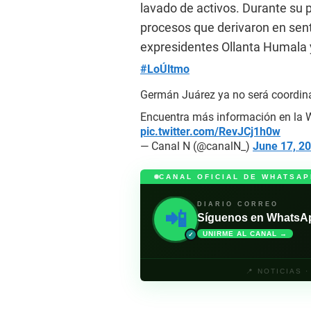
lavado de activos. Durante su 
procesos que derivaron en sent
expresidentes Ollanta Humala y
#LoÚltmo
Germán Juárez ya no será coordina
Encuentra más información en l
pic.twitter.com/RevJCj1h0w
— Canal N (@canalN_)
June 17, 2
CANAL OFICIAL DE WHATSAP
DIARIO CORREO
📲
Síguenos en WhatsApp 
UNIRME AL CANAL →
✓
📍 NOTICIAS 