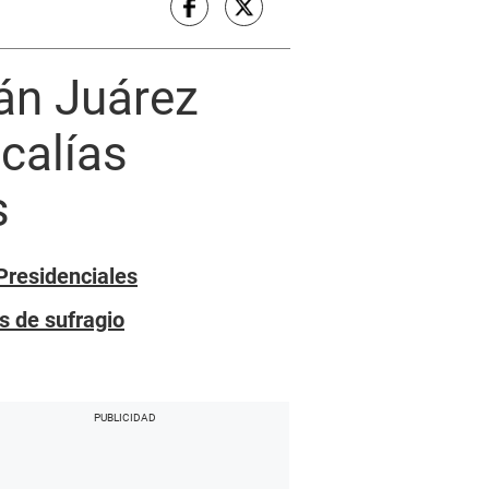
án Juárez
calías
s
Presidenciales
s de sufragio