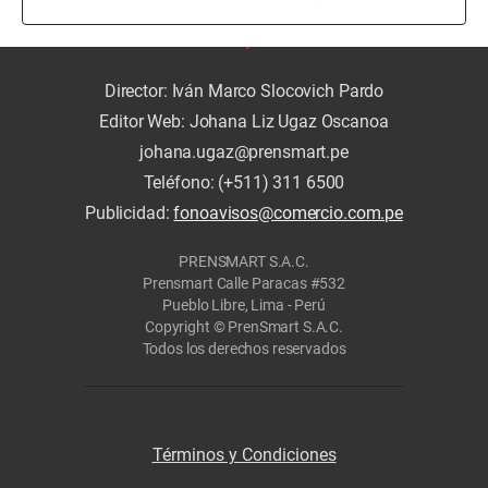
Director: Iván Marco Slocovich Pardo
Editor Web: Johana Liz Ugaz Oscanoa
johana.ugaz@prensmart.pe
Teléfono: (+511) 311 6500
Publicidad:
fonoavisos@comercio.com.pe
PRENSMART S.A.C.
Prensmart Calle Paracas #532
Pueblo Libre, Lima - Perú
Copyright © PrenSmart S.A.C.
Todos los derechos reservados
Términos y Condiciones