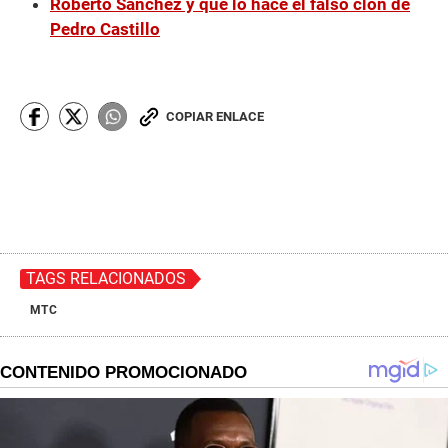
Roberto Sánchez y qué lo hace el falso clon de
Pedro Castillo
COPIAR ENLACE
TAGS RELACIONADOS
MTC