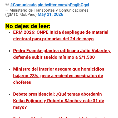
#Comunicado
pic.twitter.com/pPngihGgxI
🚨
— Ministerio de Transportes y Comunicaciones
May 21, 2026
(@MTC_GobPeru)
No dejes de leer:
ERM 2026: ONPE inicia despliegue de material
electoral para primarias del 24 de mayo
Pedro Francke plantea ratificar a Julio Velarde y
defiende subir sueldo mínimo a S/1.500
Ministro del Interior asegura que homicidios
bajaron 23%, pese a recientes asesinatos de
choferes
Debate presidencial: ¿Qué temas abordarán
Keiko Fujimori y Roberto Sánchez este 31 de
mayo?