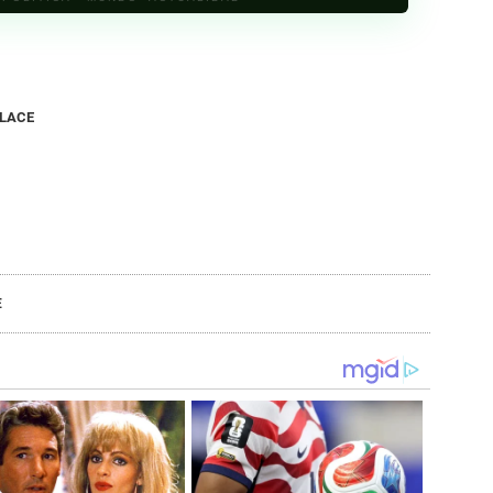
NLACE
E