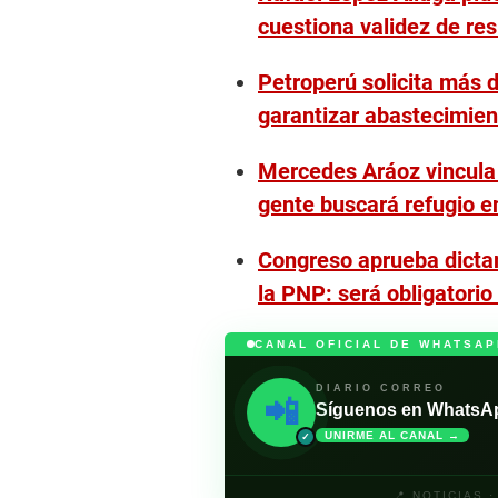
cuestiona validez de re
Petroperú solicita más d
garantizar abastecimien
Mercedes Aráoz vincula a
gente buscará refugio en
Congreso aprueba dicta
la PNP: será obligatorio
CANAL OFICIAL DE WHATSAP
DIARIO CORREO
📲
Síguenos en WhatsApp 
UNIRME AL CANAL →
✓
📍 NOTICIAS 