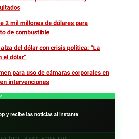
sultados
e 2 mil millones de dólares para
to de combustible
lza del dólar con crisis política: “La
 el dólar”
men para uso de cámaras corporales en
 en intervenciones
P
y recibe las noticias al instante
· POLÍTICA · MUNDO· ACTUALIDAD