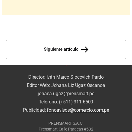
Siguiente artículo
Director: Iván Marco Slocovich Pardo
Editor Web: Johana Liz Ugaz Oscanoa
johana.ugaz@prensmart.pe
Teléfono: (+511) 311 6500
Publicidad:
fonoavisos@comercio.com.pe
PRENSMART S.A.C.
Prensmart Calle Paracas #532