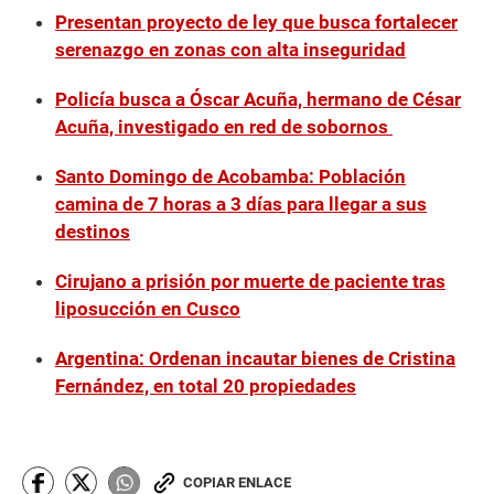
Presentan proyecto de ley que busca fortalecer
serenazgo en zonas con alta inseguridad
Policía busca a Óscar Acuña, hermano de César
Acuña, investigado en red de sobornos
Santo Domingo de Acobamba: Población
camina de 7 horas a 3 días para llegar a sus
destinos
Cirujano a prisión por muerte de paciente tras
liposucción en Cusco
Argentina: Ordenan incautar bienes de Cristina
Fernández, en total 20 propiedades
COPIAR ENLACE