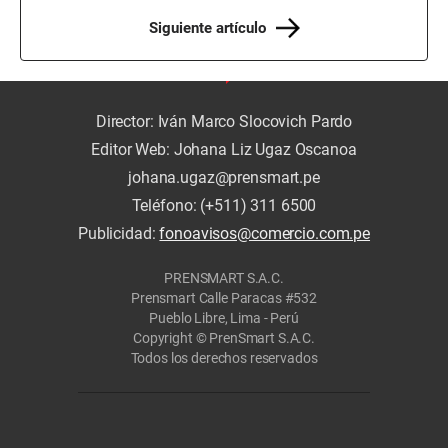
Siguiente artículo
Director: Iván Marco Slocovich Pardo
Editor Web: Johana Liz Ugaz Oscanoa
johana.ugaz@prensmart.pe
Teléfono: (+511) 311 6500
Publicidad:
fonoavisos@comercio.com.pe
PRENSMART S.A.C.
Prensmart Calle Paracas #532
Pueblo Libre, Lima - Perú
Copyright © PrenSmart S.A.C.
Todos los derechos reservados