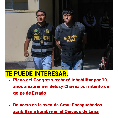
TE PUEDE INTERESAR:
Pleno del Congreso rechazó inhabilitar por 10
años a expremier Betssy Chávez por intento de
golpe de Estado
Balacera en la avenida Grau: Encapuchados
acribillan a hombre en el Cercado de Lima