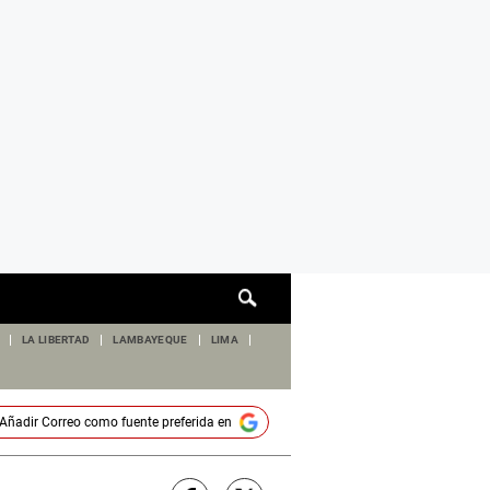
Cuadro
de
búsqueda
LA LIBERTAD
LAMBAYEQUE
LIMA
Añadir
Correo
como fuente preferida en