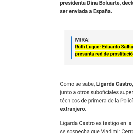
presidenta Dina Boluarte, decla
ser enviada a España.
MIRA:
Ruth Luque: Eduardo Salhu
presunta red de prostituci
Como se sabe,
Ligarda Castro
junto a otros suboficiales super
técnicos de primera de la Polic
extranjero.
Ligarda Castro es testigo en la 
se sospecha que Vladimir Cerrón