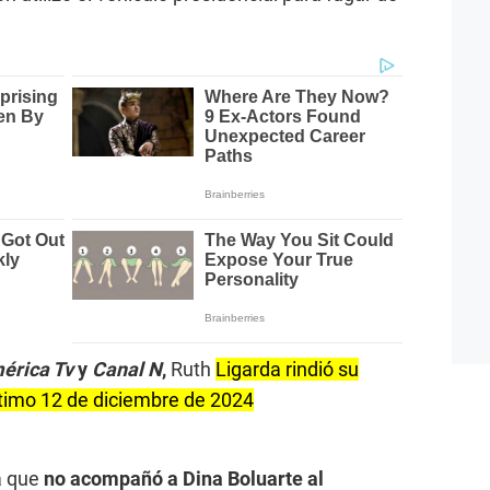
érica Tv
y
Canal N
,
Ruth
Ligarda rindió su
último 12 de diciembre de 2024
ía que
no acompañó a Dina Boluarte al