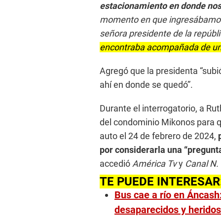
estacionamiento en donde nos 
momento en que ingresábamos 
señora presidente de la repúbli
encontraba acompañada de una
Agregó que la presidenta “subió
ahí en donde se quedó”.
Durante el interrogatorio, a Ru
del condominio Mikonos para qu
auto el 24 de febrero de 2024,
p
por considerarla una “pregunt
accedió
América Tv
y
Canal N.
TE PUEDE INTERESAR
Bus cae a río en Áncash
desaparecidos y heridos