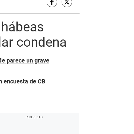
o hábeas
lar condena
Me parece un grave
ún encuesta de CB